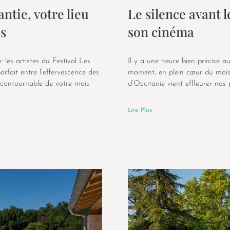
ntie, votre lieu
Le silence avant l
es
son cinéma
 les artistes du Festival Les
Il y a une heure bien précise 
arfait entre l’effervescence des
moment, en plein cœur du mois d
incontournable de votre mois
d’Occitanie vient effleurer nos 
Lire Plus