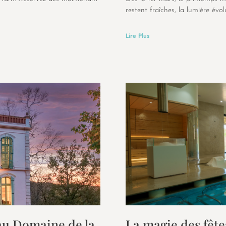
restent fraîches, la lumière évol
Lire Plus
au Domaine de la
La magie des fêt