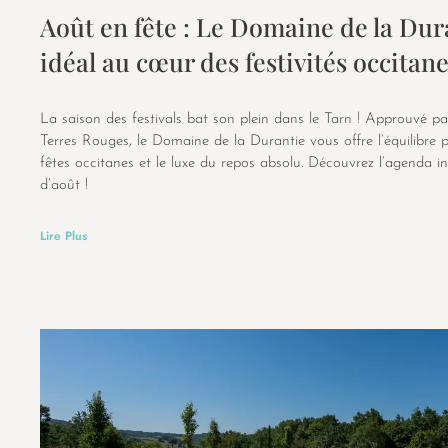
Août en fête : Le Domaine de la Dura
idéal au cœur des festivités occitan
La saison des festivals bat son plein dans le Tarn ! Approuvé par
Terres Rouges, le Domaine de la Durantie vous offre l’équilibre p
fêtes occitanes et le luxe du repos absolu. Découvrez l’agenda 
d’août !
Lire Plus