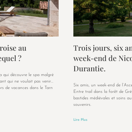
croise au
Trois jours, six 
equel ?
week-end de Nico
Durantie.
pa qui découvre le spa malgré
fant qui ne voulait pas venir…
Six amis, un week-end de l’Asce
lors de vacances dans le Tarn
Entre trail dans la forêt de Gr
bastides médiévales et soins au
souvenirs.
Lire Plus