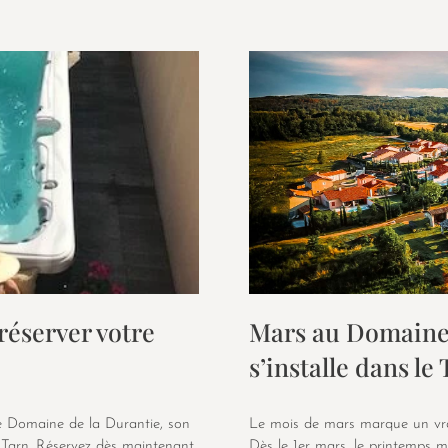
réserver votre
Mars au Domaine 
s’installe dans le
le Domaine de la Durantie, son
Le mois de mars marque un vr
 Tarn. Réservez dès maintenant
Dès le 1er mars, le printemps 